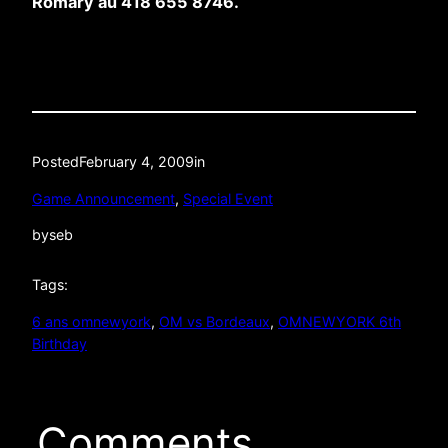
Romary au 418 655 8746.
Posted
February 4, 2009
in
Game Announcement
, 
Special Event
by
seb
Tags:
6 ans omnewyork
, 
OM vs Bordeaux
, 
OMNEWYORK 6th
Birthday
Comments