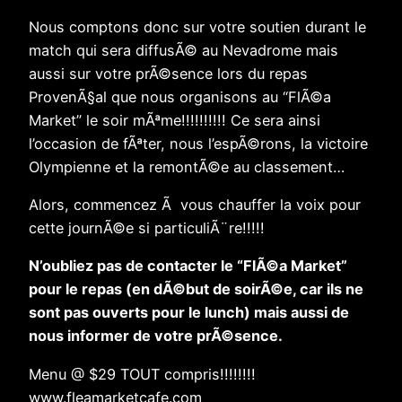
Nous comptons donc sur votre soutien durant le
match qui sera diffusÃ© au Nevadrome mais
aussi sur votre prÃ©sence lors du repas
ProvenÃ§al que nous organisons au “FlÃ©a
Market” le soir mÃªme!!!!!!!!!! Ce sera ainsi
l’occasion de fÃªter, nous l’espÃ©rons, la victoire
Olympienne et la remontÃ©e au classement…
Alors, commencez Ã vous chauffer la voix pour
cette journÃ©e si particuliÃ¨re!!!!!
N’oubliez pas de contacter le “FlÃ©a Market”
pour le repas (en dÃ©but de soirÃ©e, car ils ne
sont pas ouverts pour le lunch) mais aussi de
nous informer de votre prÃ©sence.
Menu @ $29 TOUT compris!!!!!!!!
www.fleamarketcafe.com