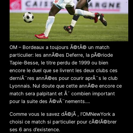
OM – Bordeaux a toujours Ã©tÃ© un match
particulier: les annÃ©es Deferre, la pÃ©riode
Tapie-Besse, le titre perdu de 1999 ou bien
encore le duel que se livrent les deux clubs ces
derniÃ¨res annÃ©es pour courir aprÃ¨s le club
Lyonnais. Nul doute que cette annÃ©e encore ce
match sera palpitant et Ã´ combien important
pour la suite des Ã©vÃ¨nements….
Comme vous le savez dÃ©jÃ , l’OMNewYork a
choisi ce match si particulier pour cÃ©lÃ©brer
ses 6 ans d’existence.