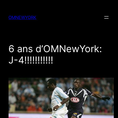
Skip
to
OMNEWYORK
content
6 ans d’OMNewYork:
J-4!!!!!!!!!!!