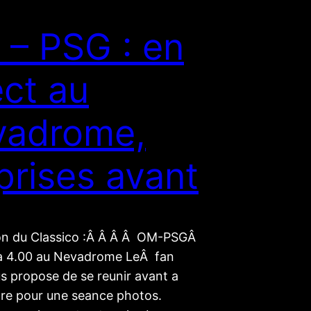
– PSG : en
ect au
vadrome,
prises avant
ion du Classico :Â Â Â Â OM-PSGÂ
 a 4.00 au Nevadrome LeÂ fan
s propose de se reunir avant a
re pour une seance photos.