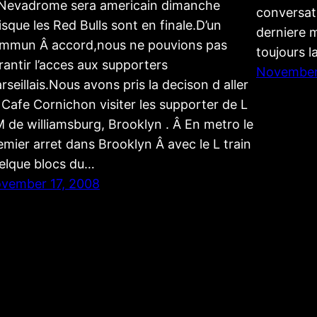
 Nevadrome sera americain dimanche
conversati
isque les Red Bulls sont en finale.D’un
derniere m
mmun Â accord,nous ne pouvions pas
toujours l
rantir l’acces aux supporters
November
rseillais.Nous avons pris la decison d aller
 Cafe Cornichon visiter les supporter de L
 de williamsburg, Brooklyn . Â En metro le
emier arret dans Brooklyn Â avec le L train
elque blocs du…
vember 17, 2008