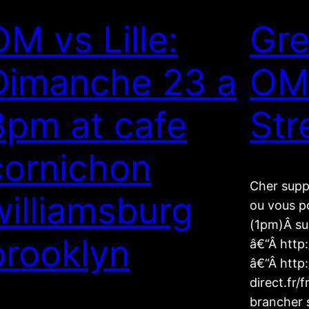
OM vs Lille:
Gre
Dimanche 23 a
OM
3pm at cafe
Str
cornichon
Cher supp
williamsburg
ou vous p
(1pm)Â sur
brooklyn
â€“Â http:
â€“Â http:
direct.fr
brancher s