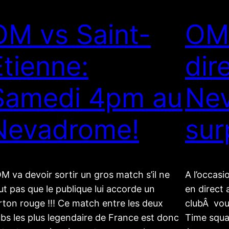
OM vs Saint-
OM 
Etienne:
dir
Samedi 4pm au
Ne
Nevadrome!
sur
OM va devoir sortir un gros match s’il ne
A l’occas
ut pas que le publique lui accorde un
en direct
rton rouge !!! Ce match entre les deux
clubÂ vou
ubs les plus legendaire de France est donc
Time squa