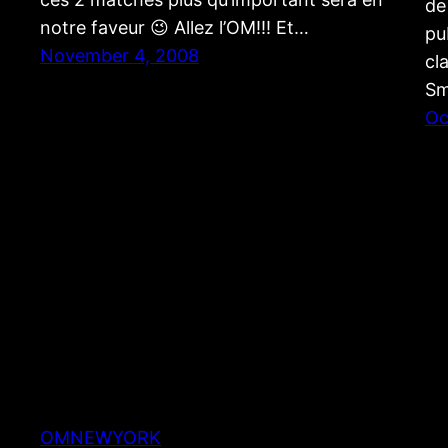
de
notre faveur 😉 Allez l’OM!!! Et…
pu
November 4, 2008
cl
Sm
Oc
OMNEWYORK