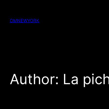
Skip
to
content
OMNEWYORK
Author:
La pic