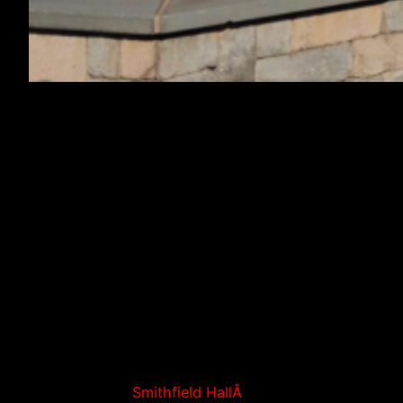
Chers Supporters,
L’OM, hauteur d’une grosse perf le weekend
dernier face au voisin NiÃ§ois Ã des chances de
voir l’Europe la saison prochaine. Cela devra
passer par un rÃ©sultat en Gironde.
Les Olympiens se dÃ©placentÂ Ã
BordeauxÂ lors deÂ la 37Ã¨me journÃ©e de ligue
1 ce dimanche 14 mai 2017.Â Nous vous invitons
Ã venir voir cette rencontre enÂ
EN LIVE HD
STREAMÂ
auÂ
Smithfield HallÂ
(25Ã¨me rue