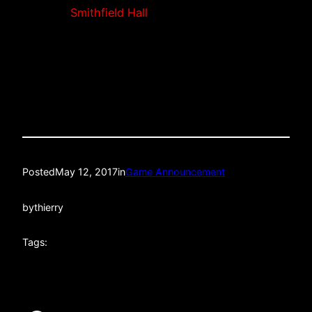
Where:Â
Smithfield Hall
Â (138 W 25th St between
6th and 7th Ave)
Quality: LIVE HD STREAM
Posted
May 12, 2017
in
Game Announcement
by
thierry
Tags: