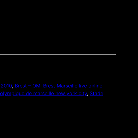
 2010
, 
Brest – OM
, 
Brest Marseille live online
olympique de marseille new york city
, 
Stade