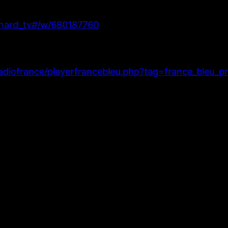
pinard_tv#/w/680187760
/radiofrance/playerfrancebleu.php?tag=france_bleu
38
 Online Streaming 1 PM