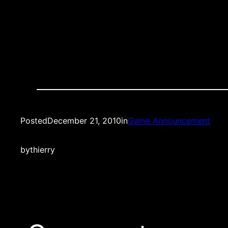
Quality:
Live Online Streaming
Posted
December 21, 2010
in
Game Announcement
by
thierry