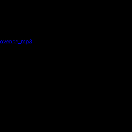
_provence_mp3
Â