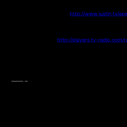
Â VIDEOÂ Lien / Link :Â
http://www.justin.tv/e
Â
Â
RADIO Lien / Link :
http://players.tv-radio.com
Â
Allez l’OM!!!
Recap:
What: Â Brest – OM, Championship Game N.19/
When:Â Wednesday December 22nd 2010,
Live
Where:
Live Online Streaming