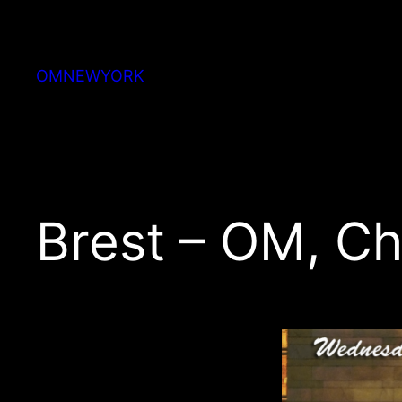
Skip
to
content
OMNEWYORK
Brest – OM, C