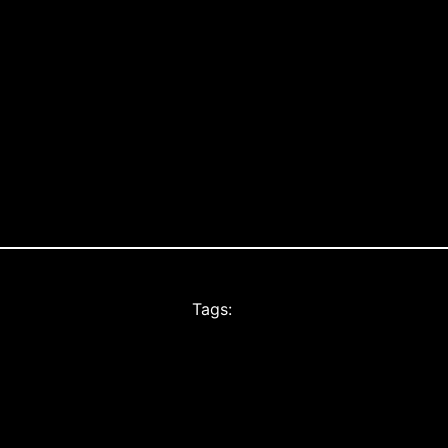
en 6th and 7th Ave)
Tags: