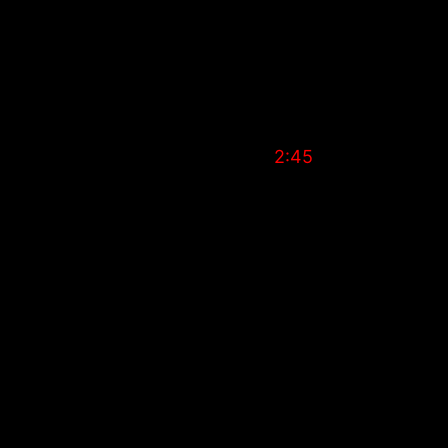
Â 9 DÃ©cembre 2016.Â Nous vous invitons Ã
Ã¨me et 7Ã¨me Ave)Â Ã partir de
2:45
trer dans un bar aux USA et Ãªtre Ã¢gÃ© de 21+