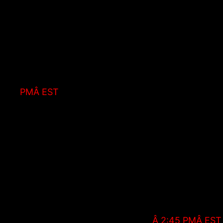
Chers Supporters,
L’OM est repassÃ© dans la premiere partie du ta
Les Olympiens se dÃ©placent Ã DijonÂ en ouver
venir voir cette rencontre enÂ
EN LIVE HD ST
PMÂ EST
.Â
Allez lâ€™OM!!!
PS: Nous tenons Ã vous rappeler quâ€™il est ob
pour consommer de lâ€™alcool.
Recap:
What: DijonÂ â€“ OM, Championship Game N. 1
When: FriÂ Dec 9thÂ 2016, Live
Â 2:45 PMÂ EST