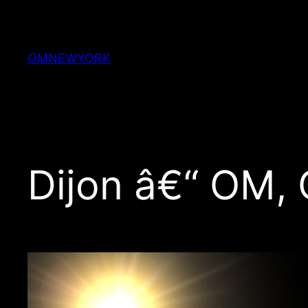
Skip
to
content
OMNEWYORK
Dijon â€“ OM,