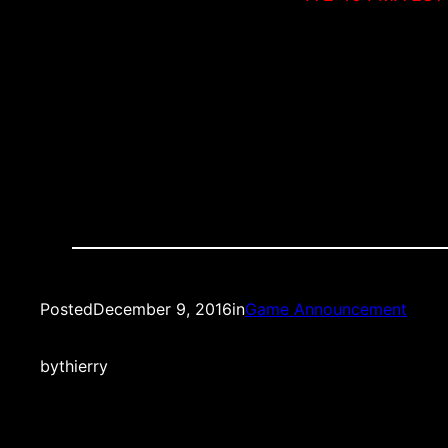
Where:Â Smithfield HallÂ (138 W 25th St betwe
Quality: LIVE HD STREAM
Posted
December 9, 2016
in
Game Announcement
by
thierry