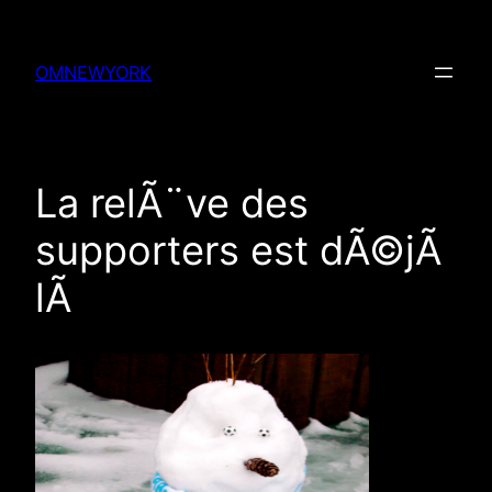
Skip
to
OMNEWYORK
content
La relÃ¨ve des
supporters est dÃ©jÃ
lÃ