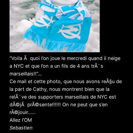
“Voila Ã quoi l’on joue le mercredi quand il neige
a NYC et que l’on a un fils de 4 ans trÃ¨s
marseillais!!”…
Ce mail et cette photo, que nous avons reÃ§u de
la part de Cathy, nous montrent bien que la
relÃ¨ve des supporters marseillais de NYC est
dÃ©jÃ prÃ©sente!!!!!! On ne peut que s’en
rÃ©jouir……
Allez l’OM
Sebastien