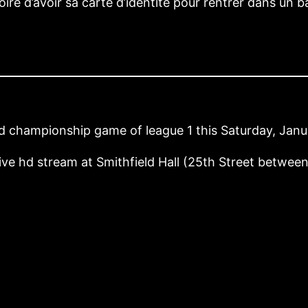
toire d’avoir sa carte d’identité pour rentrer dans u
2nd championship game of league 1 this Saturday, Jan
ve hd stream at Smithfield Hall (25th Street between 
8