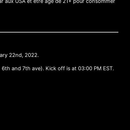
n bar aux USA et être agé de 21+ pour consommer
uary 22nd, 2022.
6th and 7th ave). Kick off is at 03:00 PM EST.