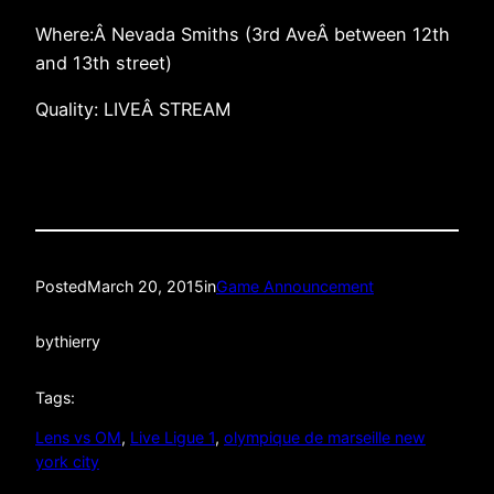
Where:Â Nevada Smiths (3rd AveÂ between 12th
and 13th street)
Quality: LIVEÂ STREAM
Posted
March 20, 2015
in
Game Announcement
by
thierry
Tags:
Lens vs OM
, 
Live Ligue 1
, 
olympique de marseille new
york city