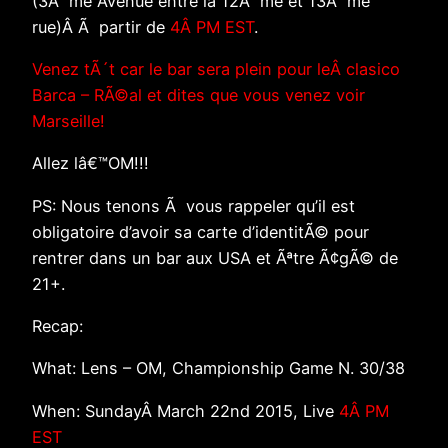
(3Ã¨me Avenue entre la 12Ã¨me et 13Ã¨me
rue)Â Ã partir de
4Â PM EST
.
Venez tÃ´t car le bar sera plein pour leÂ clasico
Barca – RÃ©al et dites que vous venez voir
Marseille!
Allez lâ€™OM!!!
PS: Nous tenons Ã vous rappeler qu’il est
obligatoire d’avoir sa carte d’identitÃ© pour
rentrer dans un bar aux USA et Ãªtre Ã¢gÃ© de
21+.
Recap:
What: Lens – OM, Championship Game N. 30/38
When: SundayÂ March 22nd 2015, Live
4Â PM
EST