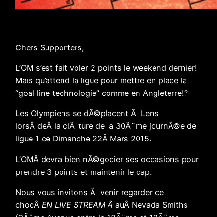
Chers Supporters,
L’OM s’est fait voler 2 points le weekend dernier!
Mais qu’attend la ligue pour mettre en place la
“goal line technologie” comme en Angleterre!?
Les Olympiens se dÃ©placent Ã Lens
lorsÂ deÂ la clÃ´ture de la 30Ã¨me journÃ©e de
ligue 1 ce Dimanche 22Â Mars 2015.
L’OMÂ devra bien nÃ©gocier ses occasions pour
prendre 3 points et maintenir le cap.
Nous vous invitons Ã venir regarder ce
chocÂ
EN LIVE STREAM Â
auÂ Nevada Smiths