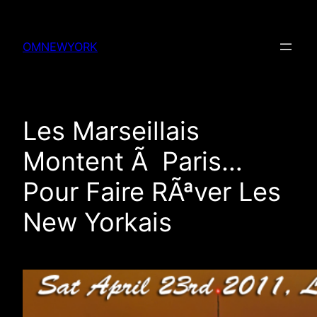
Skip
to
OMNEWYORK
content
Les Marseillais
Montent Ã Paris…
Pour Faire RÃªver Les
New Yorkais