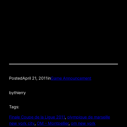
BRING YOUR ID 21+!!!!! CARTE Dâ€™IDENTITE
OBLIGATOIREÂ 21+ ET Nâ€™OUBLIEZ PAS DE
LAISSER DES POURBOIRES AUX SERVEURS QUI
GAGNENT LEUR VIE GRACE A CES DERNIERS!!!!
Posted
April 21, 2011
in
Game Announcement
by
thierry
Tags:
Finale Coupe de la Ligue 2011
, 
olympique de marseille
new york city
, 
OM – Montpellier
, 
om new york