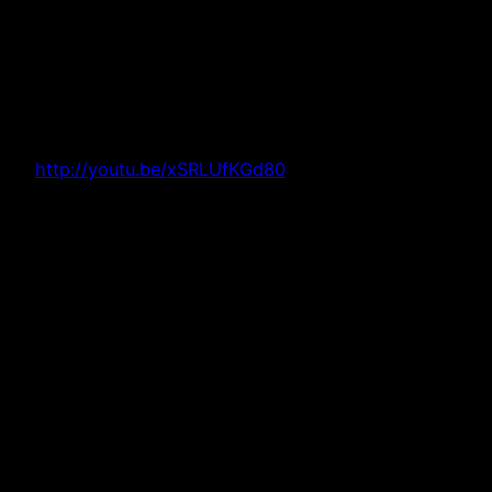
Venez tÃ´t et n’oubliez pas votre carte
d’identitÃ©!
A Samedi et Allez l’OM!!!
Video bande-annonce =>
http://youtu.be/xSRLUfKGd80
Recap:
What: Â OM – Montpellier, Finale Coupe de la
Ligue 2011
When:Â Saturday April 23rd 2011,Â live HD 2;45
PM
Where: Nevada Smiths (Third Ave between 11 &
12 St)
Quality: Live HD