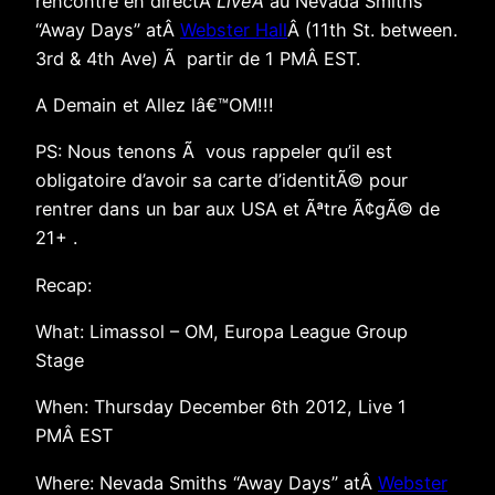
rencontre en directÂ
LiveÂ
au Nevada Smiths
“Away Days” atÂ
Webster Hall
Â (11th St. between.
3rd & 4th Ave) Ã partir de 1 PMÂ EST.
A Demain et Allez lâ€™OM!!!
PS: Nous tenons Ã vous rappeler qu’il est
obligatoire d’avoir sa carte d’identitÃ© pour
rentrer dans un bar aux USA et Ãªtre Ã¢gÃ© de
21+ .
Recap:
What: Limassol – OM, Europa League Group
Stage
When: Thursday December 6th 2012, Live 1
PMÂ EST
Where: Nevada Smiths “Away Days” atÂ
Webster