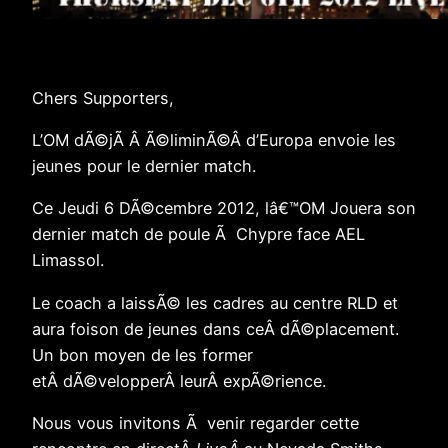
Chers Supporters,
L’OM dÃ©jÃ Â Ã©liminÃ©Â d’Europa envoie les
jeunes pour le dernier match.
Ce Jeudi 6 DÃ©cembre 2012, lâ€™OM Jouera son
dernier match de poule Ã Chypre face AEL
Limassol.
Le coach a laissÃ© les cadres au centre RLD et
aura foison de jeunes dans ceÂ dÃ©placement.
Un bon moyen de les former
etÂ dÃ©velopperÂ leurÂ expÃ©rience.
Nous vous invitons Ã venir regarder cette