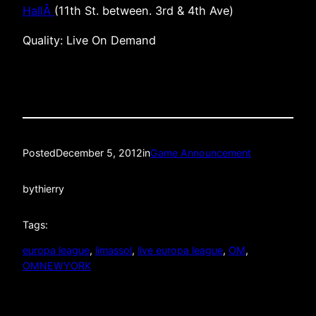
HallÂ
(11th St. between. 3rd & 4th Ave)
Quality: Live On Demand
Posted
December 5, 2012
in
Game Announcement
by
thierry
Tags:
europa league
, 
limassol
, 
live europa league
, 
OM
, 
OMNEWYORK