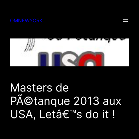
Skip
to
OMNEWYORK
content
Masters de
PÃ©tanque 2013 aux
USA, Letâ€™s do it !