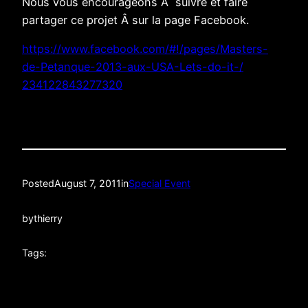
Nous vous encourageons Ã suivre et faire
partager ce projet Â sur la page Facebook.
https://www.facebook.com/#!/
pages/Masters-
de-Petanque-
2013-aux-USA-Lets-do-it-/
234122843277320
Posted
August 7, 2011
in
Special Event
by
thierry
Tags: