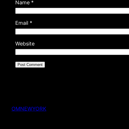
Name
*
Email
*
Website
OMNEWYORK