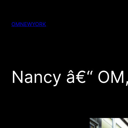
Skip
to
content
OMNEWYORK
Nancy â€“ OM