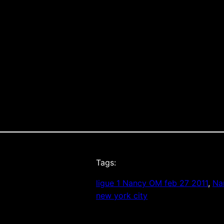
E OBLIGATOIRE 21+ ET Nâ€™OUBLIEZ PAS DE LAISS
Tags:
ligue 1 Nancy OM feb 27 2011
, 
Nan
new york city