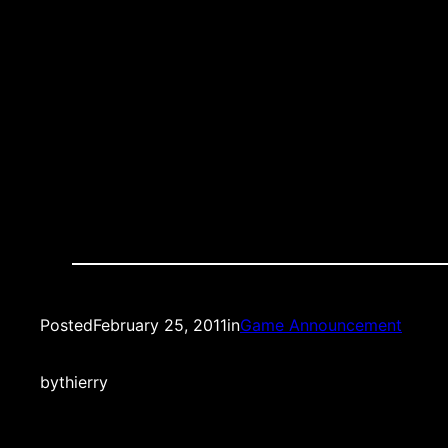
Quality: Live HD
BRING YOUR ID 21+!!!!! CARTE Dâ€™IDENTIT
GAGNENT LEUR VIE GRACE A CES DERNIERS!!!!
Posted
February 25, 2011
in
Game Announcement
by
thierry