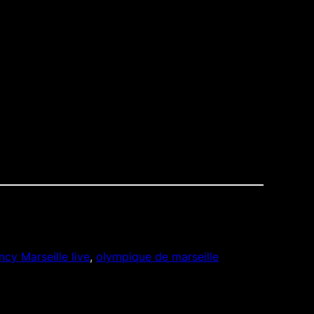
ER DES POURBOIRES AUX SERVEURS QUI
cy Marseille live
, 
olympique de marseille