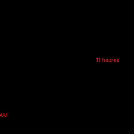
n Champions League, lâ€™OM se dÃ©placera Ã Nancy c
ou deux dans le classement! RÃ©my sera-t’il buteur
 en direct au Nevada Smiths Ã partir de
11 heures
.
5
 AM
12 St)