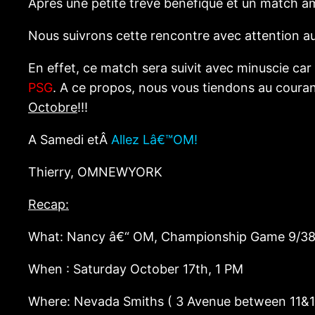
Apres une petite treve benefique et un match a
Nous suivrons cette rencontre avec attention 
En effet, ce match sera suivit avec minuscie car
PSG
. A ce propos, nous vous tiendons au coura
Octobre
!!!
A Samedi etÂ
Allez Lâ€™OM!
Thierry, OMNEWYORK
Recap:
What: Nancy â€“ OM, Championship Game 9/3
When : Saturday October 17th, 1 PM
Where: Nevada Smiths ( 3 Avenue between 11&1