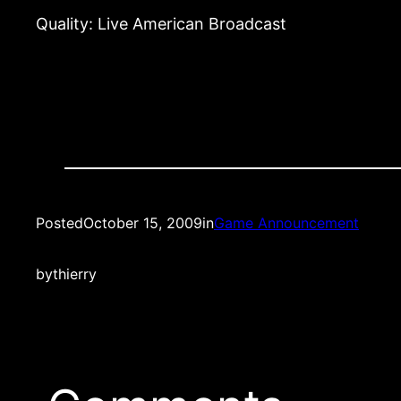
Quality: Live American Broadcast
Posted
October 15, 2009
in
Game Announcement
by
thierry