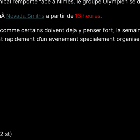
mical remporte face a Nimes, le groupe Olympien se
auÂ
a partir de
13 heures
.
Nevada Smiths
 comme certains doivent deja y penser fort, la semain
nt rapidement d’un evenement specialement organise 
8
2 st)