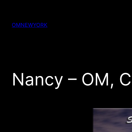
Skip
to
content
OMNEWYORK
Nancy – OM, 