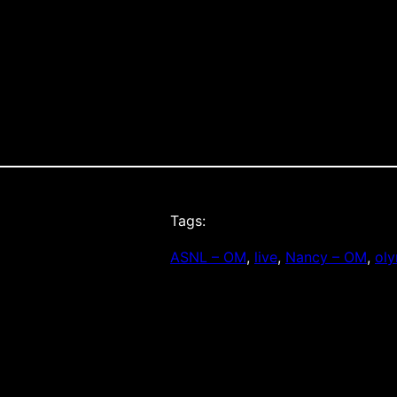
Tags:
ASNL – OM
, 
live
, 
Nancy – OM
, 
oly