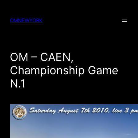
Skip
to
OMNEWYORK
content
OM – CAEN,
Championship Game
N.1