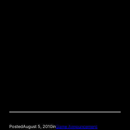
N.1/38
When: Â Saturday AugustÂ 7th 2010, live 3 pm
Where: Nevada Smiths (Third Ave between 11 &
12 St)
Quality: Live HD TV5 Monde
BRING YOUR ID!!!!! CARTE Dâ€™IDENTITE
OBLIGATOIRE ET Nâ€™OUBLIEZ PAS DE
LAISSER DES POURBOIRES AUX SERVEURS QUI
GAGNENT LEUR VIE GRACE A CES DERNIERS!!!!
Posted
August 5, 2010
in
Game Announcement