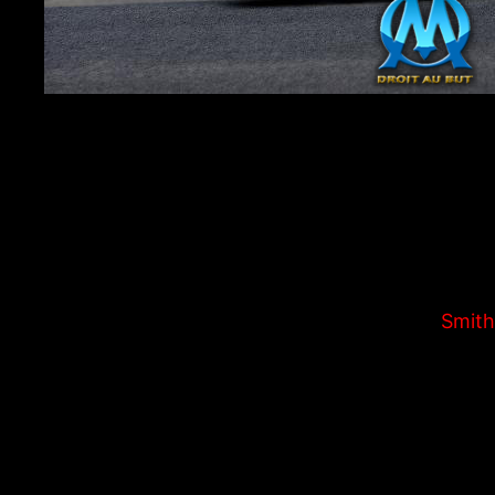
Chers Supporters,
C’est avec grand plaisir que je vous annonce la 
Les Olympiens reÃ§oivent Dijon lors deÂ la 1Ã¨
rencontre enÂ
EN LIVE HD STREAMÂ
auÂ
Smith
L’OM a fait un recrutement judicieux et on esp
Allez lâ€™OM!!!
PS: Nous tenons Ã vous rappeler quâ€™il est ob