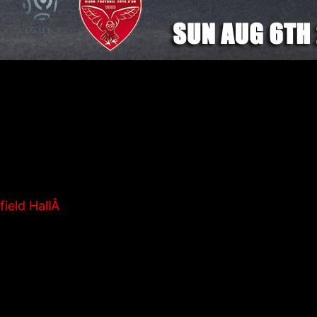
reprise de la Ligue 1 ce weekend!
reÂ journÃ©e de ligue 1 ce dimancheÂ 6Â aoutÂ 2017.Â
field HallÂ
(25Ã¨me rue entre laÂ 6Ã¨me et 7Ã¨me A
ere passer de bons moments tous ensemble devant les
ligatoire dâ€™avoir sa carte dâ€™identitÃ© pour ren