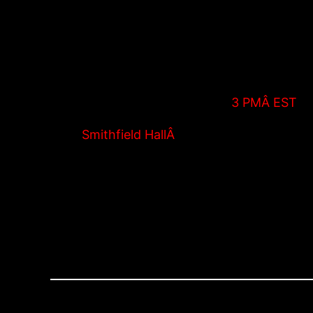
pour consommer de lâ€™alcool.
Recap:
What: OMÂ â€“ Dijon, Championship Game N. 1
When: SunÂ AugÂ 6th 2017, LiveÂ
3 PMÂ EST
Where:Â
Smithfield HallÂ
(138 W 25th St betwee
Quality: LIVE HD STREAM