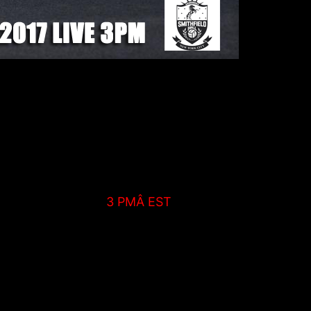
 Nous vous invitons Ã venir voir cette
ve)Â Ã partir deÂ
3 PMÂ EST
.Â
 ecrans!
trer dans un bar aux USA et Ãªtre Ã¢gÃ© de 21+