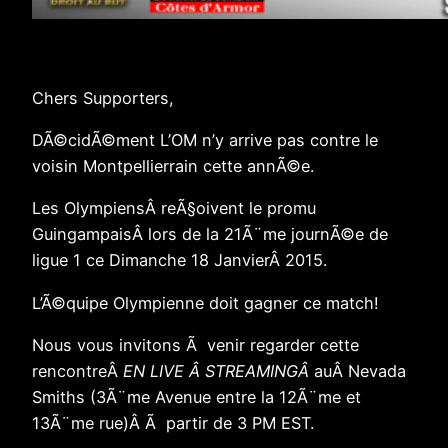
Chers Supporters,
DÃ©cidÃ©ment L’OM n’y arrive pas contre le
voisin Montpellierrain cette annÃ©e.
Les OlympiensÂ reÃ§oivent le promu
GuingampaisÂ lors de la 21Ã¨me journÃ©e de
ligue 1 ce Dimanche 18 JanvierÂ 2015.
L’Ã©quipe Olympienne doit gagner ce match!
Nous vous invitons Ã venir regarder cette
rencontreÂ
EN LIVE Â STREAMINGÂ
auÂ Nevada
Smiths (3Ã¨me Avenue entre la 12Ã¨me et
13Ã¨me rue)Â Ã partir de 3 PM EST.