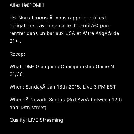
Allez lâ€™OM!!!
PS: Nous tenons Ã vous rappeler qu’il est
obligatoire d’avoir sa carte d’identitÃ© pour
rentrer dans un bar aux USA et Ãªtre Ã¢gÃ© de
21+ .
Recap:
What: OM- Guingamp Championship Game N.
21/38
When: SundayÂ Jan 18th 2015, Live 3 PM EST
Where:Â Nevada Smiths (3rd AveÂ between 12th
and 13th street)
Quality: LIVE Streaming