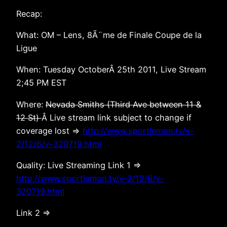
Recap:
What: OM – Lens, 8Ã¨me de Finale Coupe de la
Ligue
When: Tuesday OctoberÂ 25th 2011, Live Stream
2;45 PM EST
Where:
Nevada Smiths (Third Ave between 11 &
12 St)
Â Live stream link subject to change if
coverage lost =>
http://www.sportlemon.tv/v-
2/12/6/v-320719.html
Quality: Live Streaming Link 1 =>
http://www.sportlemon.tv/v-2/12/6/v-
320719.html
Link 2 =>