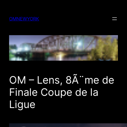
Skip
to
OMNEWYORK
content
OM – Lens, 8Ã¨me de
Finale Coupe de la
Ligue