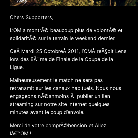
Chers Supporters,
L’OM a montrÃ© beaucoup plus de volontÃ© et
solidaritÃ© sur le terrain le weekend dernier.
CeÂ Mardi 25 OctobreÂ 2011, l’OMÂ reÃ§oit Lens
lors des 8Ã¨me de Finale de la Coupe de la
Ligue.
Malheureusement le match ne sera pas
retransmit sur les canaux habituels. Nous nous
engageons nÃ©anmoins Ã publier un lien
streaming sur notre site internet quelques
minutes avant le coup d’envoie.
Merci de votre comprÃ©hension et Allez
lâ€™OM!!!