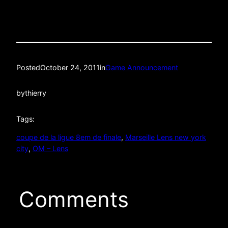
Posted
October 24, 2011
in
Game Announcement
by
thierry
Tags:
coupe de la ligue 8em de finale
, 
Marseille Lens new york
city
, 
OM – Lens
Comments