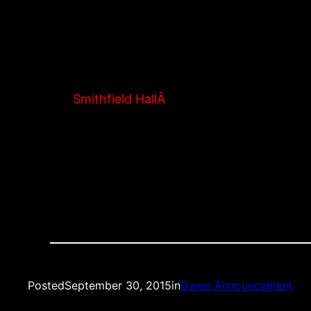
Recap:
What: OMÂ – Liberec, Europa League Group Sta
When: ThurÂ OctÂ 1stÂ 2015, Live 3:05PMÂ ES
Where:
Smithfield HallÂ
(138 W 25th St between
Quality: LIVE HD STREAM
Â
Posted
September 30, 2015
in
Game Announcement