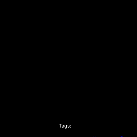
ge
TÂ
 6th and 7th Ave)
Tags: