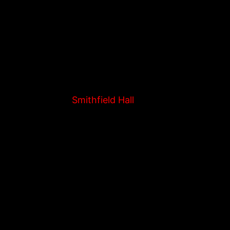
tobre 2015.
 l’extÃ©rieur au
Smithfield Hall
.
Ã¨me rue entre laÂ 6Ã¨me et 7Ã¨me Ave)Â Ã
 un bar aux USA et Ãªtre Ã¢gÃ© de 21+.