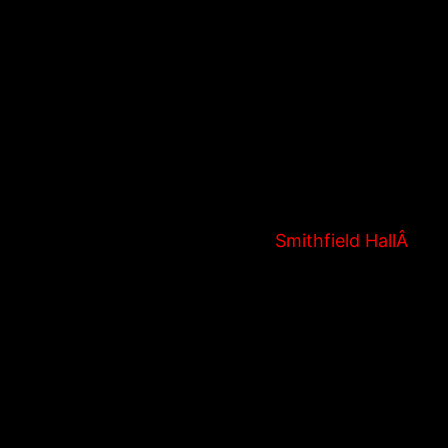
omu.Â
 phase des poules de l’Europa League ce JeudiÂ 1 Oc
 nousÂ vous invitons Ã venir suivre la rencontre Ã
contreÂ
EN LIVE HD STREAMÂ
au
Smithfield HallÂ
(25
e classique!
toire d’avoir sa carte d’identitÃ© pour rentrer dans