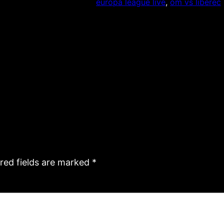
europa league live
, 
om vs liberec
red fields are marked
*