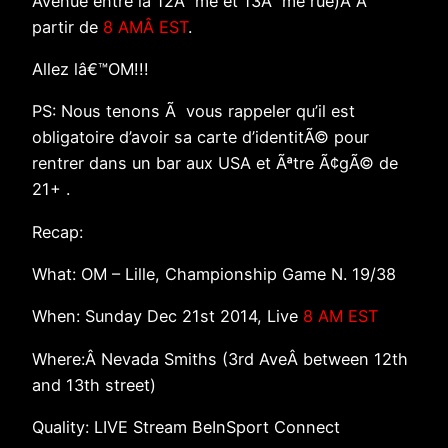
Avenue entre la 12Ã¨me et 13Ã¨me rue)Â Ã
partir de
8 AMÂ EST
.
Allez lâ€™OM!!!
PS: Nous tenons Ã vous rappeler qu’il est
obligatoire d’avoir sa carte d’identitÃ© pour
rentrer dans un bar aux USA et Ãªtre Ã¢gÃ© de
21+ .
Recap:
What: OM – Lille, Championship Game N. 19/38
When: Sunday Dec 21st 2014, Live
8 AM EST
Where:Â Nevada Smiths (3rd AveÂ between 12th
and 13th street)
Quality: LIVE Stream BeInSport Connect