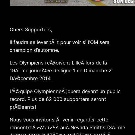
Chers Supporters,
Il faudra se lever tÃ´t pour voir si l’OM sera
champion d’automne.
Les Olympiens reÃ§oivent LilleÂ lors de la
19Ã¨me journÃ©e de ligue 1 ce Dimanche 21
DÃ©cembre 2014.
L’Ã©quipe OlympienneÂ jouera devant un public
record. Plus de 62 000 supporters seront
prÃ©sents!
Nous vous invitons Ã venir regarder cette
rencontreÂ
EN LIVEÂ
auÂ Nevada Smiths (3Ã¨me