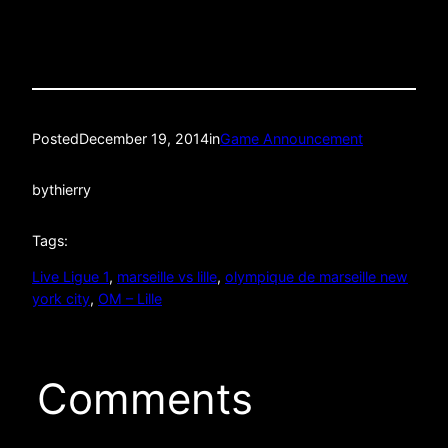
Posted
December 19, 2014
in
Game Announcement
by
thierry
Tags:
Live Ligue 1
, 
marseille vs lille
, 
olympique de marseille new
york city
, 
OM – Lille
Comments