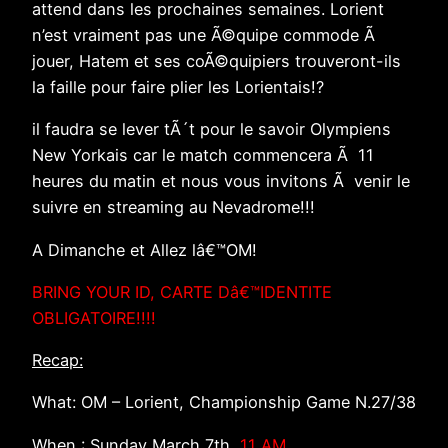
attend dans les prochaines semaines. Lorient
n’est vraiment pas une Ã©quipe commode Ã
jouer, Hatem et ses coÃ©quipiers trouveront-ils
la faille pour faire plier les Lorientais!?
il faudra se lever tÃ´t pour le savoir Olympiens
New Yorkais car le match commencera Ã 11
heures du matin et nous vous invitons Ã venir le
suivre en streaming au Nevadrome!!!
A Dimanche et Allez lâ€™OM!
BRING YOUR ID, CARTE Dâ€™IDENTITE
OBLIGATOIRE!!!!
Recap:
What: OM – Lorient, Championship Game N.27/38
When : Sunday March 7th,
11 AM