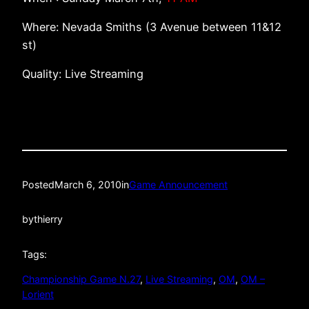
Where: Nevada Smiths (3 Avenue between 11&12
st)
Quality: Live Streaming
Posted
March 6, 2010
in
Game Announcement
by
thierry
Tags:
Championship Game N.27
, 
Live Streaming
, 
OM
, 
OM –
Lorient