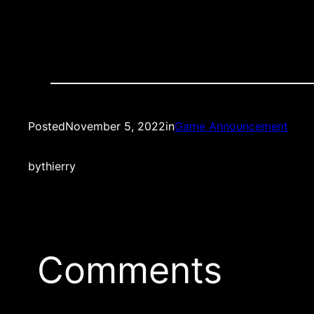
Posted
November 5, 2022
in
Game Announcement
by
thierry
Comments