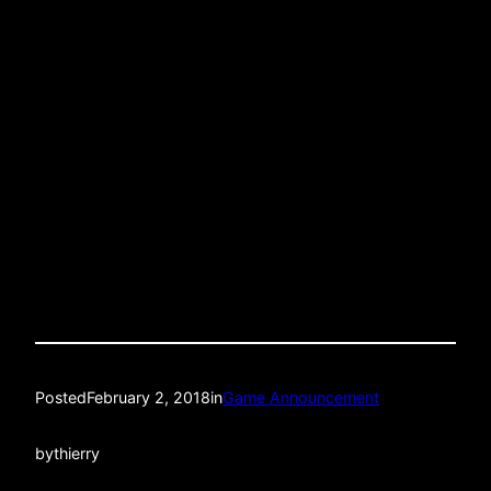
What: OM â€“ Metz, Championship Game N.
24/38
When: Fri Feb 2nd 2018, Live 2:45 PMÂ EST
Where:Â Smithfield HallÂ (138 W 25th St between
6th and 7th Ave)
Quality: LIVE HD STREAM
Posted
February 2, 2018
in
Game Announcement
by
thierry