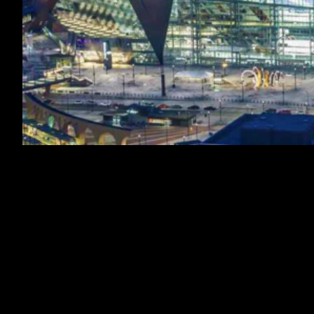
Chers Supporters,
L’OM a fait un bon match face aux Monegasques
le weekend dernier. Un bon point de plus meme
si l’OM menait au score.
Les Olympiens reÃ§oivent Metz en ouverture