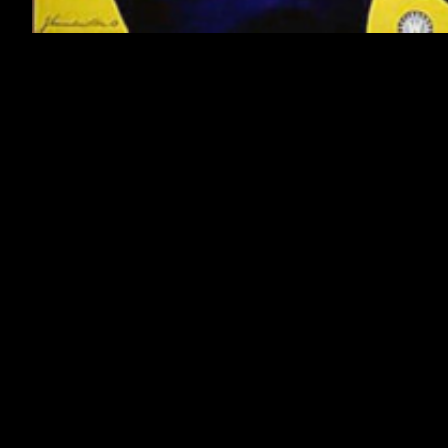
Chers Supporters,
L’OM voyage bien durant ce mois de janvier super
chargÃ©.Â
Les Olympiens reÃ§oivent Monaco en clÃ´ture
deÂ la 23Ã¨me journÃ©e de ligue 1 ce dimanche
28 janvier 2018.Â Nous vous invitons Ã venir
voir ce choc enÂ
EN LIVE HD
STREAMÂ
auÂ Smithfield HallÂ (25Ã¨me rue
entre laÂ 6Ã¨me et 7Ã¨me Ave)Â Ã partir de 3
PMÂ EST.
C’est le premier test de l’annÃ©e face Ã un
concurrent direct au podium. Les Olympiens