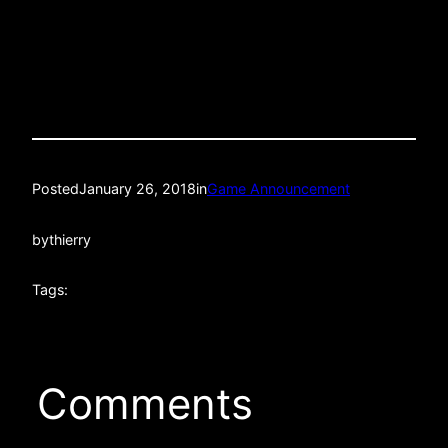
Quality: LIVE HD STREAM
Posted
January 26, 2018
in
Game Announcement
by
thierry
Tags:
Comments