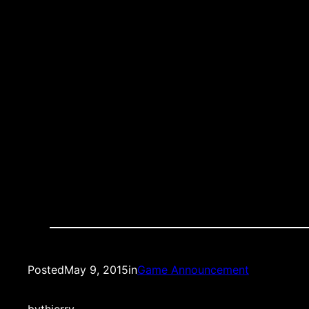
What: OMÂ – Monaco, Championship Game N. 
When: SundayÂ May 10st 2015, Live 3 PM EST
Where:Â Nevada Smiths (3rd AveÂ between 12th
Quality: LIVEÂ HD STREAM
Posted
May 9, 2015
in
Game Announcement