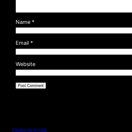
Name
*
Email
*
Website
OMNEWYORK