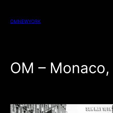
Skip
to
content
OMNEWYORK
OM – Monaco,