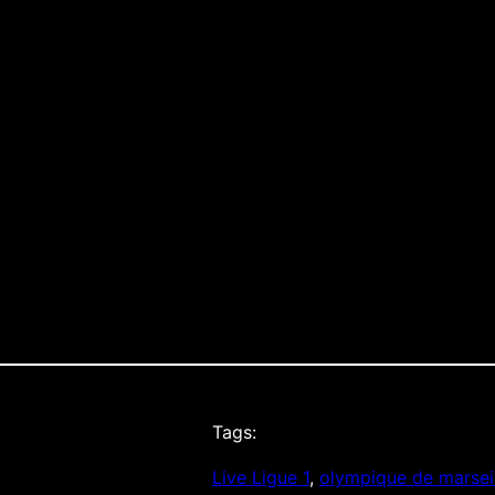
36/38
 and 13th street)
Tags:
Live Ligue 1
, 
olympique de marseil