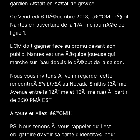
gardien Ã©tait en Ã©tat de grÃ¢ce.
Ce Vendredi 6 DÃ©cembre 2013, lâ€™OM reÃ§oit
Nantes en ouverture de la 17Ã¨me journÃ©e de
ligue 1.
L’OM doit gagner face au promu devant son
public. Nantes est une Ã©quipe joueuse qui
marche sur l’eau depuis le dÃ©but de la saison.
Nous vous invitons Ã venir regarder cette
rencontreÂ
EN LIVEÂ
au Nevada Smiths (3Ã¨me
Avenue entre la 12Ã¨me et 13Ã¨me rue) Ã partir
de 2:30 PMÂ EST.
A toute et Allez lâ€™OM!!!
PS: Nous tenons Ã vous rappeler qu’il est
obligatoire d’avoir sa carte d’identitÃ© pour