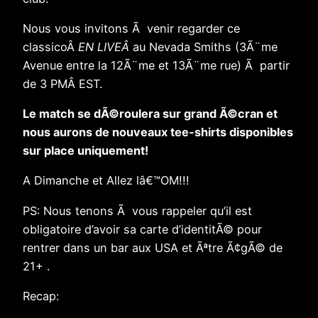
Nous vous invitons Ã venir regarder ce
classicoÂ
EN LIVEÂ
au Nevada Smiths (3Ã¨me
Avenue entre la 12Ã¨me et 13Ã¨me rue) Ã partir
de 3 PMÂ EST.
Le match se dÃ©roulera sur grand Ã©cran et
nous aurons de nouveaux tee-shirts disponibles
sur place uniquement!
A Dimanche et Allez lâ€™OM!!!
PS: Nous tenons Ã vous rappeler qu’il est
obligatoire d’avoir sa carte d’identitÃ© pour
rentrer dans un bar aux USA et Ãªtre Ã¢gÃ© de
21+ .
Recap: