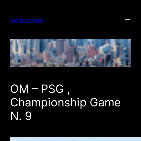
Skip
to
OMNEWYORK
content
OM – PSG ,
Championship Game
N. 9