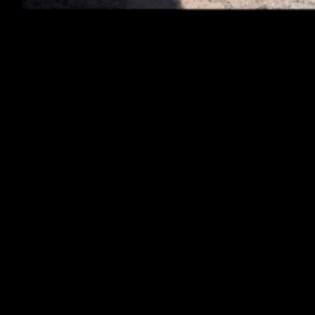
Chers Supporters,
L’OM s’est bien fait surprendre par les NÃ®mois le
weekend dernier!
Les Olympiens reÃ§oivent Rennes en clÃ´ture de
la 3Ã¨me journÃ©e de ligue 1 ce dimanche 26
aoÃ»t 2018.Â Nous vous invitons Ã venir voir
cette rencontre enÂ
EN LIVE HD
STREAMÂ
auÂ Smithfield HallÂ (25Ã¨me rue
entre laÂ 6Ã¨me et 7Ã¨me Ave)Â Ã partir de 3
PMÂ EST.