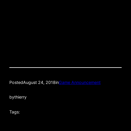
When: Sun August 26th 2018, Live 3 PMÂ EST
Where:Â Smithfield HallÂ (138 W 25th St between
6th and 7th Ave)
Quality: LIVE HD STREAM
Posted
August 24, 2018
in
Game Announcement
by
thierry
Tags: