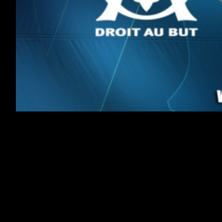
Chers Supporters,
L’OM reprend du service demain en coupe.Â
Les Olympiens reÃ§oivent Strasbourg lors des
8Ã¨me de la coupe de la Ligue ce mercredi 19
dÃ©cembre 2018.Â Nous vous invitons Ã venir