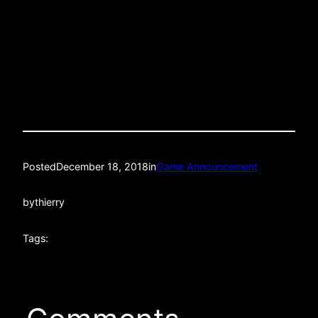
Where:Â Smithfield HallÂ (138 W 25th St between
6th and 7th Ave)
Quality: LIVE HD STREAM
Posted
December 18, 2018
in
Game Announcement
by
thierry
Tags: