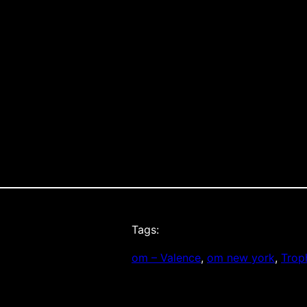
BLIGATOIRE ET Nâ€™OUBLIEZ PAS DE LAISSER DES
Tags:
om – Valence
, 
om new york
, 
Trop