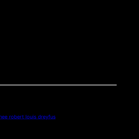
 POURBOIRES AUX SERVEURS QUI GAGNENT
hee robert louis dreyfus