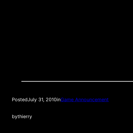
BRING YOUR ID!!!!! CARTE Dâ€™IDENTITE O
LEUR VIE GRACE A CES DERNIERS!!!!
Posted
July 31, 2010
in
Game Announcement
by
thierry