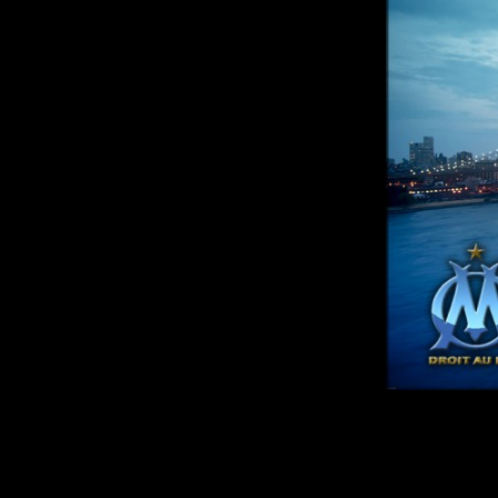
Chers Supporters,
Mercredi dernier l’OM est allÃ© remporter un tr