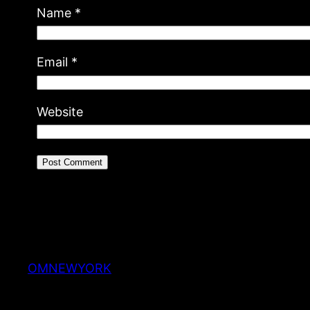
Name
*
Email
*
Website
OMNEWYORK