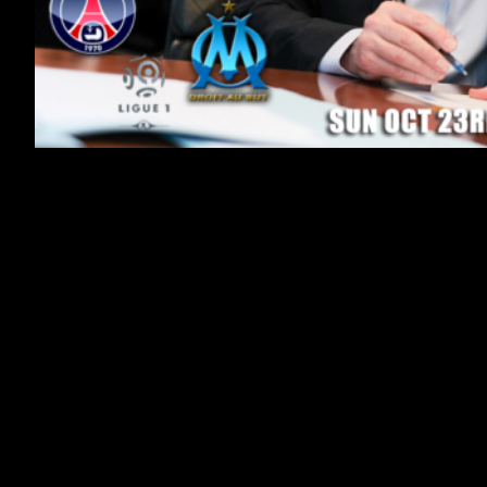
Chers Supporters,
C’est une semaine mÃ©morable qui a dÃ©butÃ©
par le passage de l’OM
sousÂ pavillonÂ AmÃ©ricain. Dans la foulÃ©e,
l’annonce du nouveau coach avec qui nous
pouvons faire quelque chose de bien mieux. Â La
semaine se terminera par Le Classique. Vu d’ici