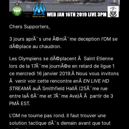
Chers Supporters,
3 jours aprÃ¨s une Ã©niÃ¨me deception l’OM se
dÃ©place au chaudron.
Les Olympiens se dÃ©placent Ã Saint Etienne
lors de la 17Ã¨me journÃ©e en retard de ligue 1
ce mercredi 16 janvier 2019.Â Nous vous invitons
Ã venir voir cette rencontre enÂ
EN LIVE HD
STREAMÂ
auÂ Smithfield HallÂ (25Ã¨me rue
entre laÂ 6Ã¨me et 7Ã¨me Ave)Â Ã partir de 3
PMÂ EST.
L’OM ne tourne pas rond. Il faut trouver une
solution tactique dÃ¨s demain avant que tout