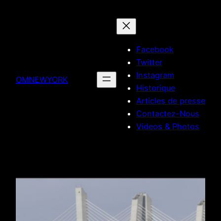
Skip
to
content
Facebook
Twitter
Instagram
OMNEWYORK
Historique
Articles de presse
Contactez-Nous
Videos & Photos