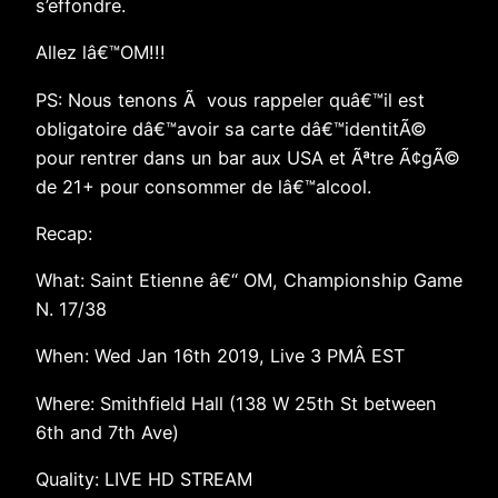
s’effondre.
Allez lâ€™OM!!!
PS: Nous tenons Ã vous rappeler quâ€™il est
obligatoire dâ€™avoir sa carte dâ€™identitÃ©
pour rentrer dans un bar aux USA et Ãªtre Ã¢gÃ©
de 21+ pour consommer de lâ€™alcool.
Recap:
What: Saint Etienne â€“ OM, Championship Game
N. 17/38
When: Wed Jan 16th 2019, Live 3 PMÂ EST
Where: Smithfield Hall (138 W 25th St between
6th and 7th Ave)
Quality: LIVE HD STREAM