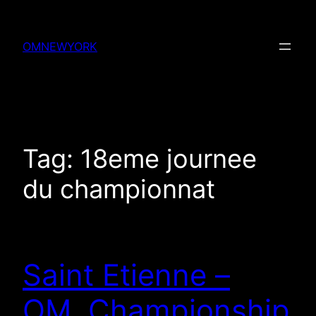
Skip
to
OMNEWYORK
content
Tag:
18eme journee
du championnat
Saint Etienne –
OM, Championship