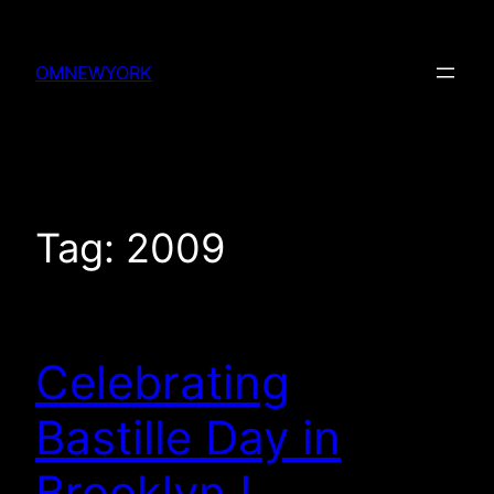
Skip
to
OMNEWYORK
content
Tag:
2009
Celebrating
Bastille Day in
Brooklyn !