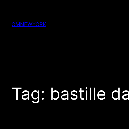
Skip
to
content
OMNEWYORK
Tag:
bastille 