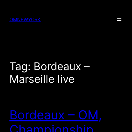
Skip
to
OMNEWYORK
content
Tag:
Bordeaux –
Marseille live
Bordeaux – OM,
Championship