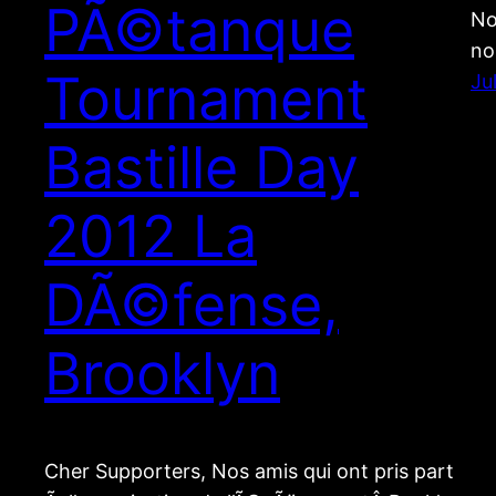
PÃ©tanque
No
no
Tournament
Ju
Bastille Day
2012 La
DÃ©fense,
Brooklyn
Cher Supporters, Nos amis qui ont pris part