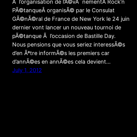
Ã l’organisation de l’Ã©vÃ¨nementÂ Rock’n
PÃ©tanqueÂ organisÃ© par le Consulat
GÃ©nÃ©ral de France de New York le 24 juin
dernier vont lancer un nouveau tournoi de
pÃ©tanque Ã l’occasion de Bastille Day.
Nous pensions que vous seriez interessÃ©s
d’en Ãªtre informÃ©s les premiers car
d’annÃ©es en annÃ©es cela devient…
July 1, 2012