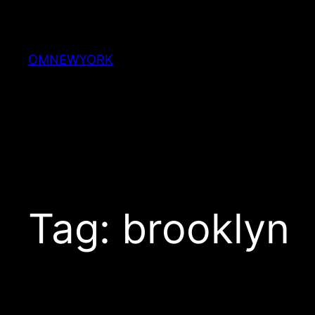
Skip
to
content
OMNEWYORK
Tag:
brooklyn