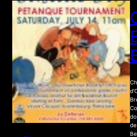
B
Ch
d’
Br
Co
do
de
Be