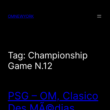
Skip
to
OMNEWYORK
content
Tag:
Championship
Game N.12
PSG – OM, Clasico
Des MÃ©dias