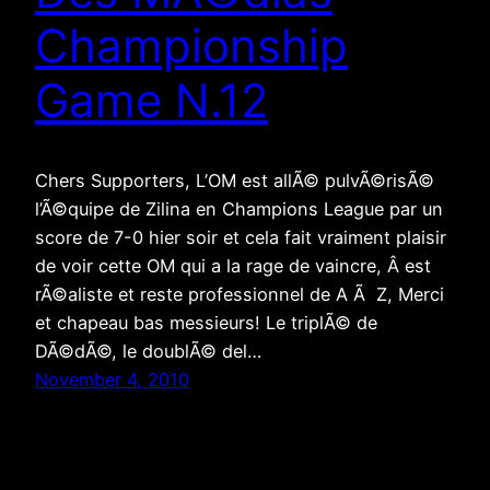
Championship
Game N.12
Chers Supporters, L’OM est allÃ© pulvÃ©risÃ©
l’Ã©quipe de Zilina en Champions League par un
score de 7-0 hier soir et cela fait vraiment plaisir
de voir cette OM qui a la rage de vaincre, Â est
rÃ©aliste et reste professionnel de A Ã Z, Merci
et chapeau bas messieurs! Le triplÃ© de
DÃ©dÃ©, le doublÃ© del…
November 4, 2010