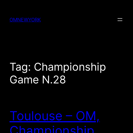
Skip
to
OMNEWYORK
content
Tag:
Championship
Game N.28
Toulouse – OM,
Championship