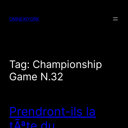
Skip
to
OMNEWYORK
content
Tag:
Championship
Game N.32
Prendront-ils la
tÃªte du