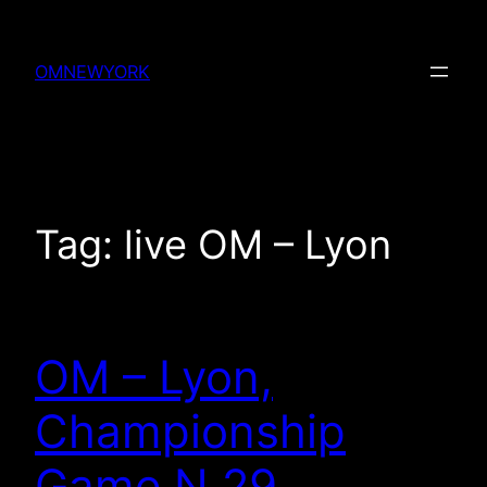
Skip
to
OMNEWYORK
content
Tag:
live OM – Lyon
OM – Lyon,
Championship
Game N.29