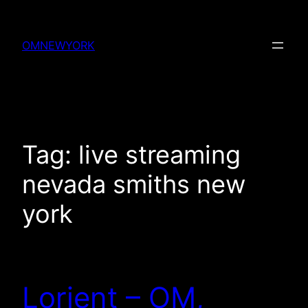
Skip
to
OMNEWYORK
content
Tag:
live streaming
nevada smiths new
york
Lorient – OM,