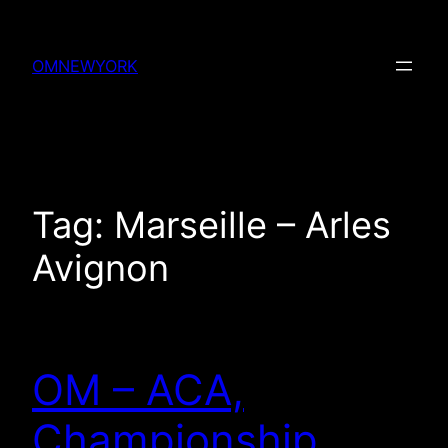
Skip
to
OMNEWYORK
content
Tag:
Marseille – Arles
Avignon
OM – ACA,
Championship