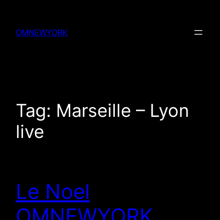
Skip
to
OMNEWYORK
content
Tag:
Marseille – Lyon
live
Le Noel
OMNEWYORK