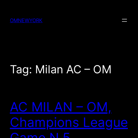
Skip
to
OMNEWYORK
content
Tag:
Milan AC – OM
AC MILAN – OM,
Champions League
Game N.5