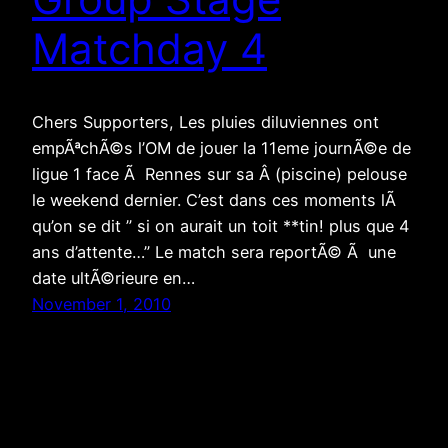
Matchday 4
Chers Supporters, Les pluies diluviennes ont
empÃªchÃ©s l’OM de jouer la 11eme journÃ©e de
ligue 1 face Ã Rennes sur sa Â (piscine) pelouse
le weekend dernier. C’est dans ces moments lÃ
qu’on se dit ” si on aurait un toit **tin! plus que 4
ans d’attente…” Le match sera reportÃ© Ã une
date ultÃ©rieure en…
November 1, 2010