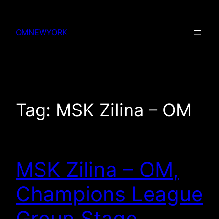
Skip
to
OMNEWYORK
content
Tag:
MSK Zilina – OM
MSK Zilina – OM,
Champions League
Group Stage