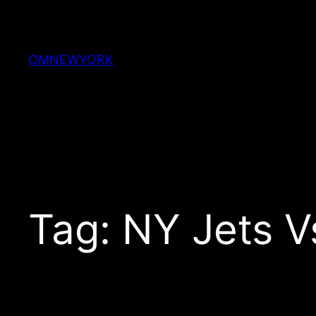
Skip
to
content
OMNEWYORK
Tag:
NY Jets Vs