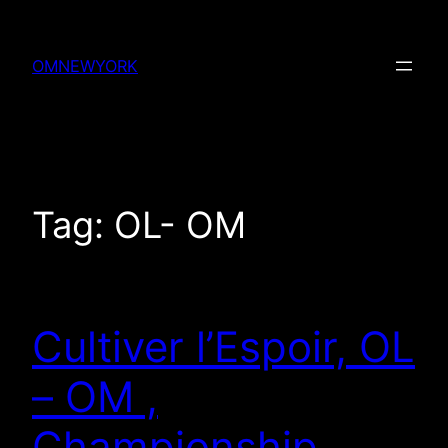
Skip
to
OMNEWYORK
content
Tag:
OL- OM
Cultiver l’Espoir, OL
– OM ,
Championship