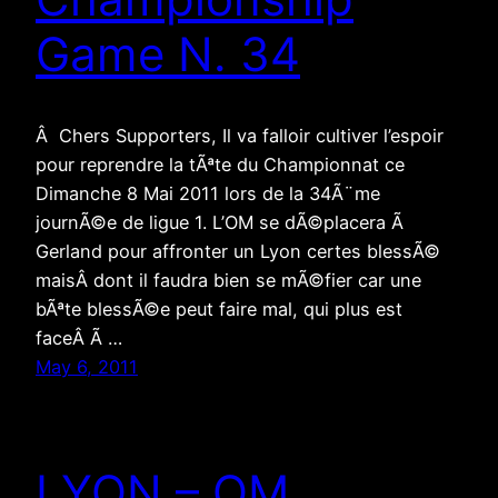
Game N. 34
Â Chers Supporters, Il va falloir cultiver l’espoir
pour reprendre la tÃªte du Championnat ce
Dimanche 8 Mai 2011 lors de la 34Ã¨me
journÃ©e de ligue 1. L’OM se dÃ©placera Ã
Gerland pour affronter un Lyon certes blessÃ©
maisÂ dont il faudra bien se mÃ©fier car une
bÃªte blessÃ©e peut faire mal, qui plus est
faceÂ Ã …
May 6, 2011
LYON – OM,