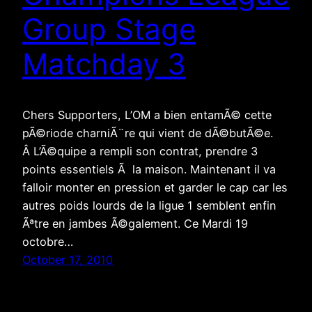
Group Stage
Matchday 3
Chers Supporters, L’OM a bien entamÃ© cette
pÃ©riode charniÃ¨re qui vient de dÃ©butÃ©e.
Â L’Ã©quipe a rempli son contrat, prendre 3
points essentiels Ã la maison. Maintenant il va
falloir monter en pression et garder le cap car les
autres poids lourds de la ligue 1 semblent enfin
Ãªtre en jambes Ã©galement. Ce Mardi 19
octobre…
October 17, 2010