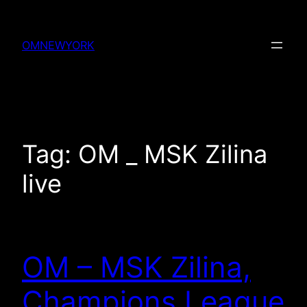
Skip
to
OMNEWYORK
content
Tag:
OM _ MSK Zilina
live
OM – MSK Zilina,
Champions League