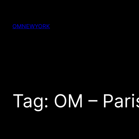
Skip
to
content
OMNEWYORK
Tag:
OM – Paris