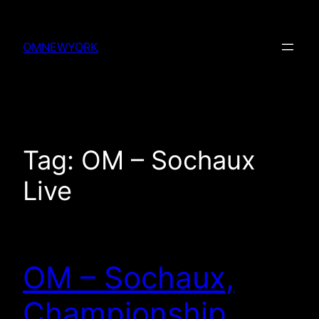
Skip
to
OMNEWYORK
content
Tag:
OM – Sochaux
Live
OM – Sochaux,
Championship