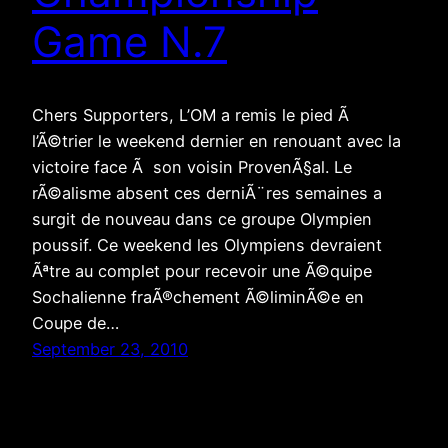
Game N.7
Chers Supporters, L’OM a remis le pied Ã
l’Ã©trier le weekend dernier en renouant avec la
victoire face Ã son voisin ProvenÃ§al. Le
rÃ©alisme absent ces derniÃ¨res semaines a
surgit de nouveau dans ce groupe Olympien
poussif. Ce weekend les Olympiens devraient
Ãªtre au complet pour recevoir une Ã©quipe
Sochalienne fraÃ®chement Ã©liminÃ©e en
Coupe de…
September 23, 2010